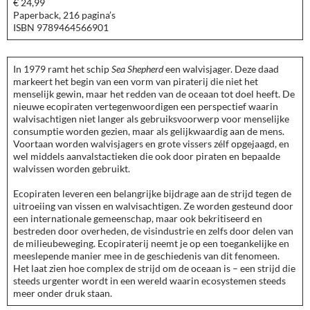
€ 24,99
Paperback, 216 pagina’s
ISBN 9789464566901
In 1979 ramt het schip
Sea Shepherd
een walvisjager. Deze daad
markeert het begin van een vorm van piraterij die niet het
menselijk gewin, maar het redden van de oceaan tot doel heeft. De
nieuwe ecopiraten vertegenwoordigen een perspectief waarin
walvisachtigen niet langer als gebruiksvoorwerp voor menselijke
consumptie worden gezien, maar als gelijkwaardig aan de mens.
Voortaan worden walvisjagers en grote vissers zélf opgejaagd, en
wel middels aanvalstactieken die ook door piraten en bepaalde
walvissen worden gebruikt.
Ecopiraten leveren een belangrijke bijdrage aan de strijd tegen de
uitroeiing van vissen en walvisachtigen. Ze worden gesteund door
een internationale gemeenschap, maar ook bekritiseerd en
bestreden door overheden, de visindustrie en zelfs door delen van
de milieubeweging. Ecopiraterij neemt je op een toegankelijke en
meeslepende manier mee in de geschiedenis van dit fenomeen.
Het laat zien hoe complex de strijd om de oceaan is – een strijd die
steeds urgenter wordt in een wereld waarin ecosystemen steeds
meer onder druk staan.