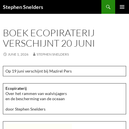
Search
Stephen Snelders
SKIP
PRIMAR
TO
MENU
CONTENT
BOEK ECOPIRATERIJ
VERSCHIJNT 20 JUNI
JUNE 1, 2026
STEPHEN SNELDERS
Op 19 juni verschijnt bij Mazirel Pers
Ecopiraterij
Over het rammen van walvisjagers
en de bescherming van de oceaan
door Stephen Snelders