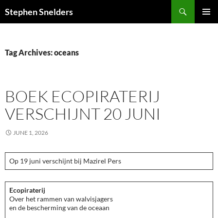
Search
Stephen Snelders
SKIP
PRIMAR
TO
MENU
CONTENT
Tag Archives: oceans
BOEK ECOPIRATERIJ
VERSCHIJNT 20 JUNI
JUNE 1, 2026
Op 19 juni verschijnt bij Mazirel Pers
Ecopiraterij
Over het rammen van walvisjagers
en de bescherming van de oceaan