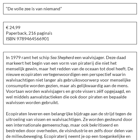
“De volle zee is van niemand”
€ 24,99
Paperback, 216 pagina’s
ISBN 9789464566901
In 1979 ramt het schip
Sea Shepherd
een walvisjager. Deze daad
markeert het begin van een vorm van piraterij die niet het
menselijk gewin, maar het redden van de oceaan tot doel heeft. De
nieuwe ecopiraten vertegenwoordigen een perspectief waarin
walvisachtigen niet langer als gebruiksvoorwerp voor menselijke
consumptie worden gezien, maar als gelijkwaardig aan de mens.
Voortaan worden walvisjagers en grote vissers zélf opgejaagd, en
wel middels aanvalstactieken die ook door piraten en bepaalde
walvissen worden gebruikt.
Ecopiraten leveren een belangrijke bijdrage aan de strijd tegen de
uitroeiing van vissen en walvisachtigen. Ze worden gesteund door
een internationale gemeenschap, maar ook bekritiseerd en
bestreden door overheden, de visindustrie en zelfs door delen van
de milieubeweging. Ecopiraterij neemt je op een toegankelijke en