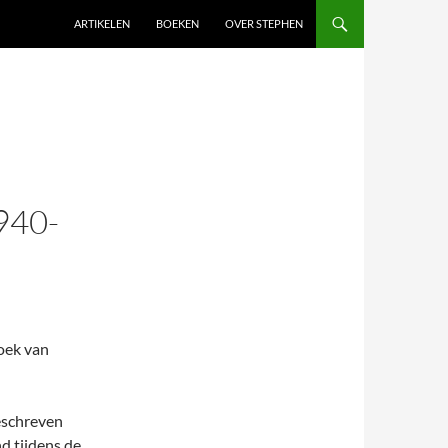
SKIP TO CONTENT
ARTIKELEN
BOEKEN
OVER STEPHEN
940-
oek van
eschreven
d tijdens de