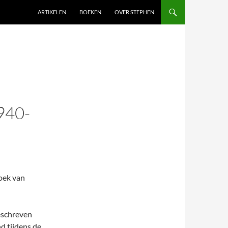
SKIP TO CONTENT
ARTIKELEN
BOEKEN
OVER STEPHEN
940-
oek van
eschreven
d tijdens de